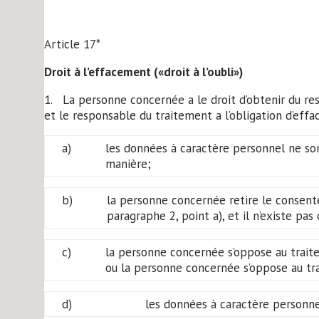
Article 17*
Droit à l’effacement («droit à l’oubli»)
1. La personne concernée a le droit d’obtenir du re
et le responsable du traitement a l’obligation d’effa
a)
les données à caractère personnel ne sont
manière;
b)
la personne concernée retire le consentem
paragraphe 2, point a), et il n’existe pa
c)
la personne concernée s’oppose au traitem
ou la personne concernée s’oppose au tra
d)
les données à caractère personnel 