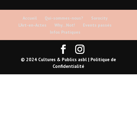
Accueil
Qui-sommes-nous?
Sorocity
L’Art-en-Actes
Why…Not!
Events passés
Infos Pratiques
© 2024 Cultures & Publics asbl |
Politique de
Confidentialité