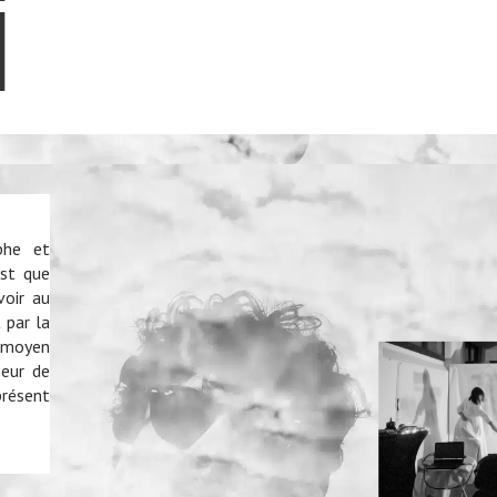
i
phe et
est que
oir au
 par la
 moyen
oeur de
présent